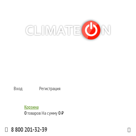
Кондиционеры и сплит-системы, газовые котлы, тепловые завесы, водяные
тепловентиляторы для квартиры, дома, офиса с доставкой в Тюмень и по
всей России.
Climate for life
Вход
Регистрация
Корзина
0
товаров
На сумму
0 ₽
8 800 201-32-39