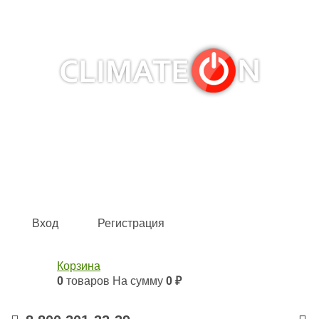
Кондиционеры и сплит-системы, газовые котлы,
тепловые завесы, водяные тепловентиляторы для
квартиры, дома, офиса с доставкой в Тюмень и по всей
России.
Climate for life
Вход
Регистрация
Корзина
0
товаров
На сумму
0 ₽