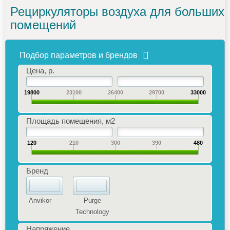
Рециркуляторы воздуха для больших
помещений
Подбор параметров и брендов
Цена, р.
19800
23100
26400
29700
33000
Площадь помещения, м2
120
210
300
390
480
Бренд
Anvikor
Purge
Technology
Напряжение