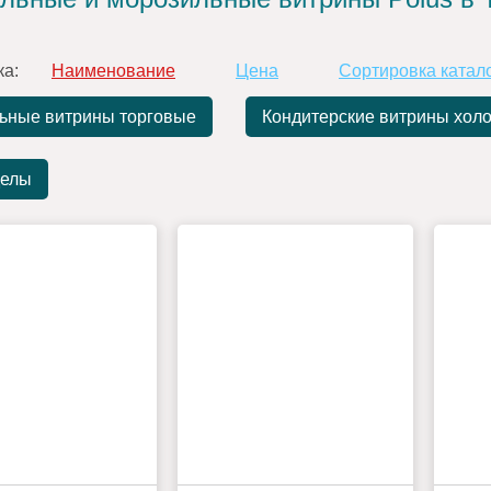
ка:
Наименование
Цена
Сортировка катал
ьные витрины торговые
Кондитерские витрины хол
делы