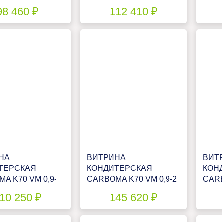
ВХСВ - 0,9Д)
LIGHT
12 L
98 460 ₽
112 410 ₽
90P)
ПАТТЕРН(П0000007105)
MINI
НА
ВИТРИНА
ВИТ
ТЕРСКАЯ
КОНДИТЕРСКАЯ
КОН
A K70 VM 0,9-
CARBOMA K70 VM 0,9-2
CARB
HT
STANDARD ПАТТЕРН
STA
10 250 ₽
145 620 ₽
Н(П0000007083.1267)
(ОТКРЫТАЯ)
(П00
(П0000009420)