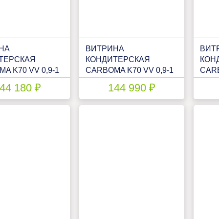
НА
ВИТРИНА
ВИТ
ТЕРСКАЯ
КОНДИТЕРСКАЯ
КОН
A K70 VV 0,9-1
CARBOMA K70 VV 0,9-1
CARB
ARD
STANDARD(П0000006032.2264)
(ВХС
44 180 ₽
144 990 ₽
Н(П0000007088.1296)
ТЕХН