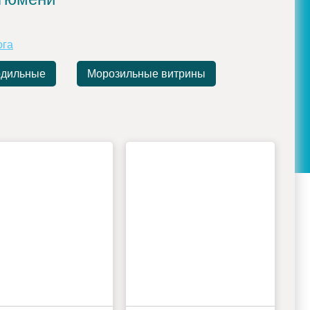
ога
одильные
Морозильные витрины