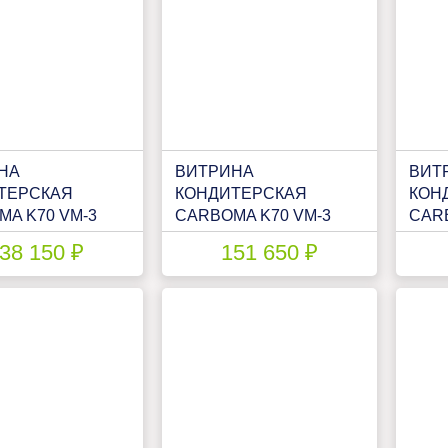
НА
ВИТРИНА
ВИТ
ТЕРСКАЯ
КОНДИТЕРСКАЯ
КОН
A K70 VM-3
CARBOMA K70 VM-3
CARB
(ВХСВ-У1Д
LIGHT
STAN
38 150 ₽
151 650 ₽
(1802149P)
ПАТТЕРН(П0000007110)
ЛЮК
(180