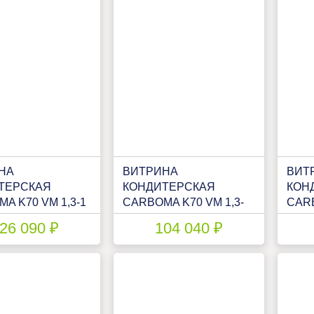
НА
ВИТРИНА
ВИТ
ТЕРСКАЯ
КОНДИТЕРСКАЯ
КОН
A K70 VM 1,3-1
CARBOMA K70 VM 1,3-
CARB
12 LIGHT (ВХСВ-1,3Д
12 L
26 090 ₽
104 040 ₽
Н(П0000007107)
MINI ТЕХНО)(1801940P)
MINI